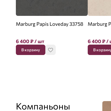
Marburg Papis Loveday 33758
Marburg P
6 400
₽
/ шт
6 400
₽
/ 
В корзину
В корзин
Компаньоны