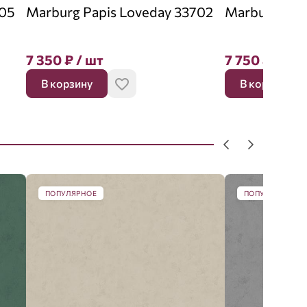
705
Marburg Papis Loveday 33702
Marburg Pap
7 350
₽
/ шт
7 750
₽
/ шт
В корзину
В корзину
ПОПУЛЯРНОЕ
ПОПУЛЯРНОЕ