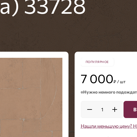
а) 33728
ПОПУЛЯРНОЕ
7 000
₽ / шт
Нужно немного подождат
1
В
Нашли меньшую цену? Н