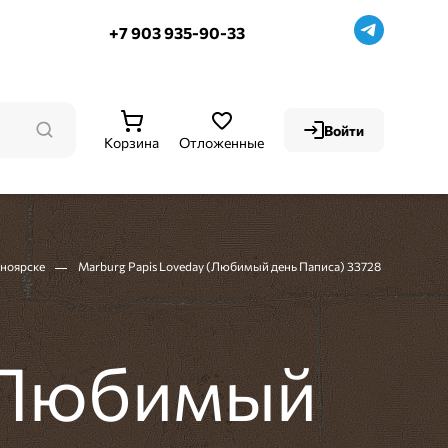
+7 903 935-90-33
Войти
Корзина
Отложенные
сноярске
Marburg Papis Loveday (Любимый день Паписа) 33728
 (Любимый