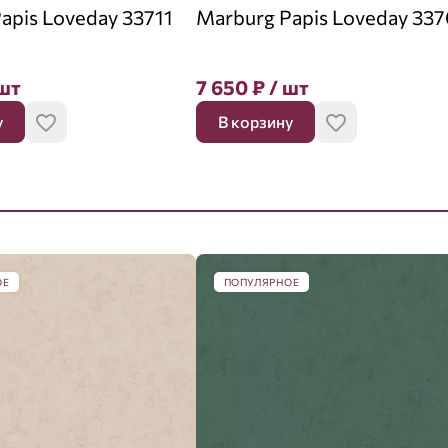
apis Loveday 33711
Marburg Papis Loveday 33
шт
7 650
₽
/ шт
у
В корзину
ОЕ
ПОПУЛЯРНОЕ