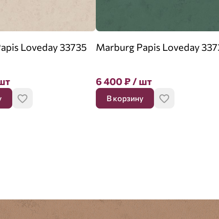
apis Loveday 33735
Marburg Papis Loveday 337
шт
6 400
₽
/ шт
у
В корзину