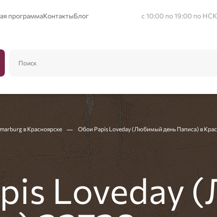
ая программа
Контакты
Блог
с 10:00 по 19:00 по НСК
marburg в Красноярске
Обои Papis Loveday (Любимый день Паписа) в Кра
pis Loveday