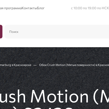
ая программа
Контакты
Блог
с 10:00 по 19:00 по НСК
marburg в Красноярске
Обои Crush Motion (Мятые поверхности) в Красно
ush Motion 