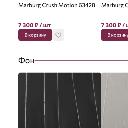
Marburg Crush Motion 63428
Marburg C
7 300
₽
/ шт
7 300
₽
/ 
В корзину
В корзин
Фон