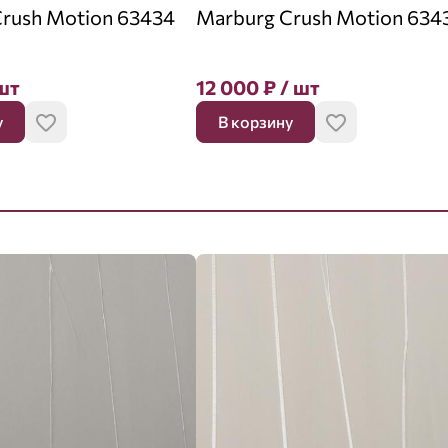
rush Motion 63434
Marburg Crush Motion 634
шт
12 000
₽
/ шт
у
В корзину