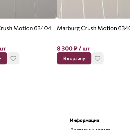
rush Motion 63404
Marburg Crush Motion 634
шт
8 300
₽
/ шт
у
В корзину
Информация
Доставка и оплата