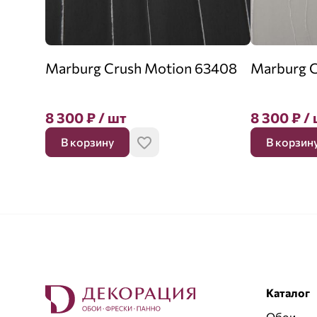
Marburg Crush Motion 63408
Marburg C
8 300
₽
/ шт
8 300
₽
/ 
В корзину
В корзин
Каталог
Обои