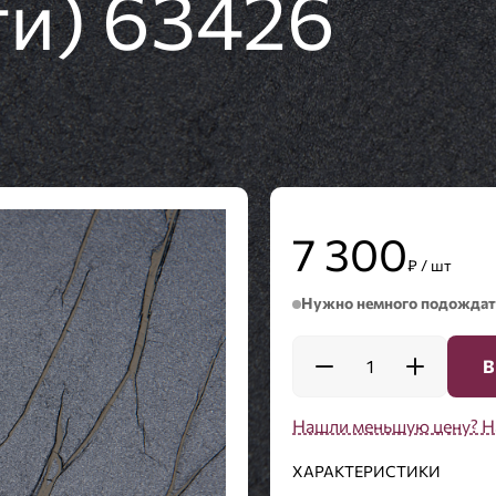
и) 63426
7 300
₽ / шт
Нужно немного подождат
1
В
Нашли меньшую цену? Н
ХАРАКТЕРИСТИКИ