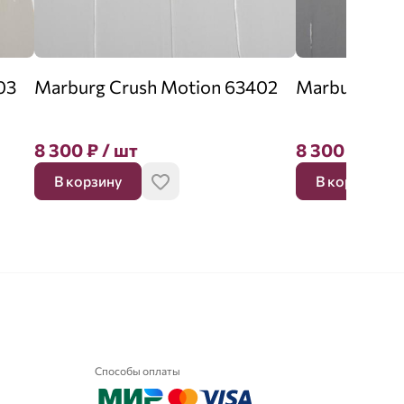
03
Marburg Crush Motion 63402
Marburg Cru
8 300
₽
/ шт
8 300
₽
/ шт
В корзину
В корзину
Способы оплаты