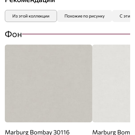
Из этой коллекции
Похожие по рисунку
С этим
Фон
Marburg Bombay 30116
Marburg Bomba