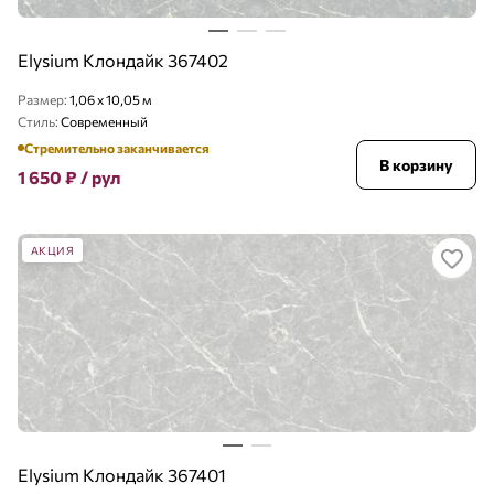
Elysium Клондайк 367402
Размер:
1,06 x 10,05 м
Стиль:
Современный
Стремительно заканчивается
В корзину
1 650
₽
/ рул
АКЦИЯ
Elysium Клондайк 367401