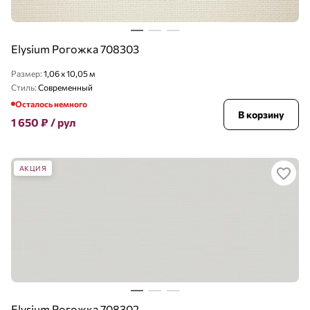
Elysium Рогожка 708303
Размер:
1,06 x 10,05 м
Стиль:
Современный
Осталось немного
В корзину
1 650
₽
/ рул
АКЦИЯ
Elysium Рогожка 708302