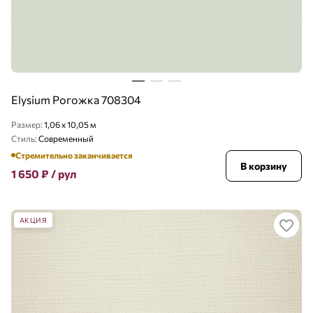
Elysium Рогожка 708304
Размер:
1,06 x 10,05 м
Стиль:
Современный
Стремительно заканчивается
В корзину
1 650
₽
/ рул
АКЦИЯ