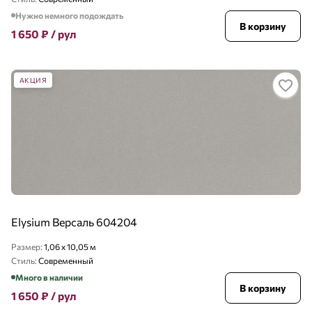
Нужно немного подождать
В корзину
1 650
₽
/ рул
АКЦИЯ
Elysium Версаль 604204
Размер:
1,06 x 10,05 м
Стиль:
Современный
Много в наличии
В корзину
1 650
₽
/ рул