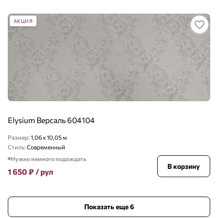
АКЦИЯ
Elysium Версаль 604104
Размер:
1,06 x 10,05 м
Стиль:
Современный
Нужно немного подождать
В корзину
1 650
₽
/ рул
Показать еще 6