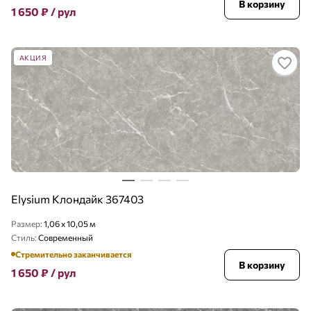
В корзину
1 650
₽
/ рул
АКЦИЯ
Elysium Клондайк 367403
Размер:
1,06 x 10,05 м
Стиль:
Современный
Стремительно заканчивается
В корзину
1 650
₽
/ рул