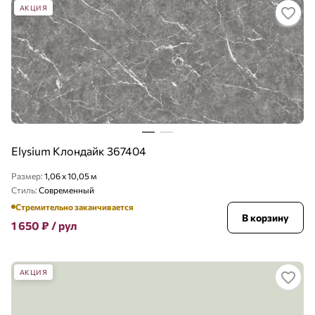
АКЦИЯ
Elysium Клондайк 367404
Размер:
1,06 x 10,05 м
Стиль:
Современный
Стремительно заканчивается
В корзину
1 650
₽
/ рул
АКЦИЯ