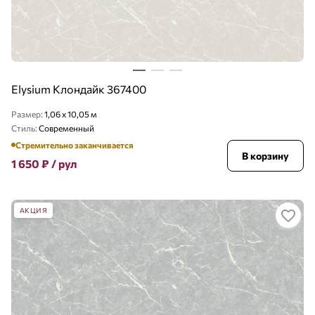
Elysium Клондайк 367400
Размер:
1,06 x 10,05 м
Стиль:
Современный
Стремительно заканчивается
В корзину
1 650
₽
/ рул
АКЦИЯ