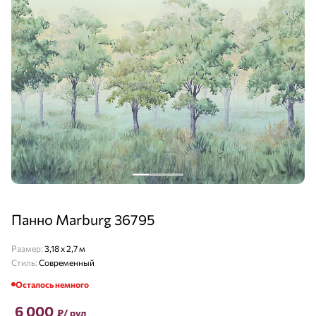
Панно Marburg 36795
Размер:
3,18 х 2,7 м
Стиль:
Современный
Осталось немного
6 000
₽
/ рул