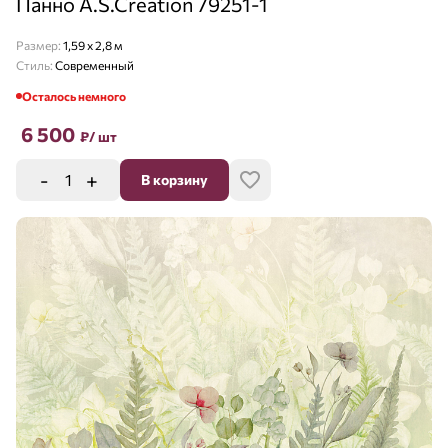
Панно A.S.Creation 79251-1
Размер:
1,59 x 2,8 м
Стиль:
Современный
Осталось немного
6 500
₽
/ шт
-
+
В корзину