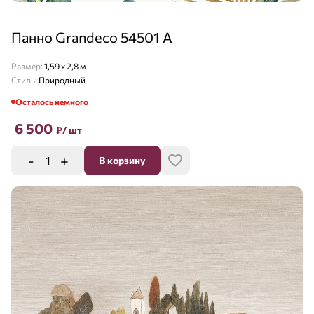
Панно Grandeco 54501 A
Размер:
1,59 x 2,8 м
Стиль:
Природный
Осталось немного
6 500
₽
/ шт
-
+
В корзину