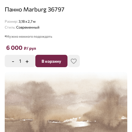
Панно Marburg 36797
Размер:
3,18 х 2,7 м
Стиль:
Современный
Нужно немного подождать
6 000
₽
/ рул
-
+
В корзину