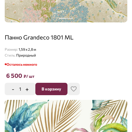
Панно Grandeco 1801 ML
Размер:
1,59 x 2,8 м
Стиль:
Природный
Осталось немного
6 500
₽
/ шт
-
+
В корзину