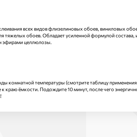
леивания всех видов флизелиновых обоев, виниловых обое
ля тяжелых обоев. Обладает усиленной формулой состава,
ен эфирами целлюлозы.
оды комнатной температуры (смотрите таблицу применения
к краю ёмкости. Подождите 10 минут, после чего энергичн
!